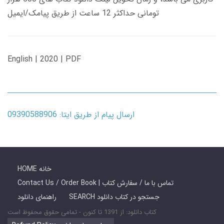
تومانی حداکثر 12 ساعت از طریق پیامک/ایمیل
English | 2020 | PDF
ارسال پیام از طریق ایتا: 09390588906
HOME خانه
Contact Us / Order Book | تماس با ما / سفارش کتاب
SEARCH جستجو در کتاب دانلود
راهنمای دانلود
کتاب دانلود: از 1391 تا کنون - تمامی حقوق محفوظ است