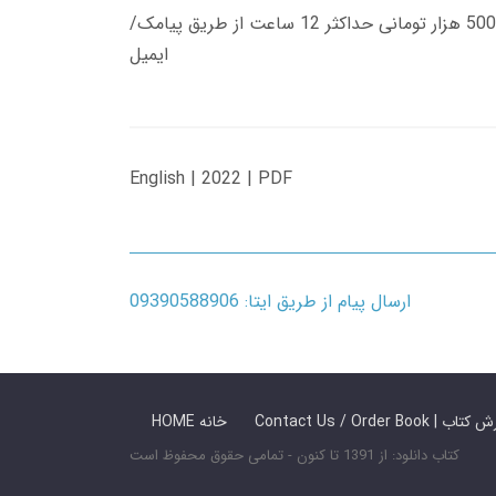
زمان تحویل کتاب های 600 هزار تومانی دانلود فوری از حساب کاربری می باشد، و زمان تحویل لینک دانلود کتاب های 500 هزار تومانی حداکثر 12 ساعت از طریق پیامک/
ایمیل
English | 2022 | PDF
ارسال پیام از طریق ایتا: 09390588906
 ما / سفارش کتاب
HOME خانه
کتاب دانلود: از 1391 تا کنون - تمامی حقوق محفوظ است