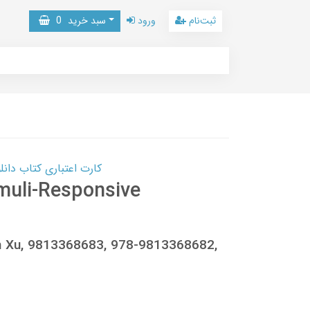
ثبت‌نام
ورود
سبد خرید
0
کارت اعتباری کتاب دانلود با 10,000,000 اعتبار دانلود کتا
imuli-Responsive
bin Xu, 9813368683, 978-9813368682,