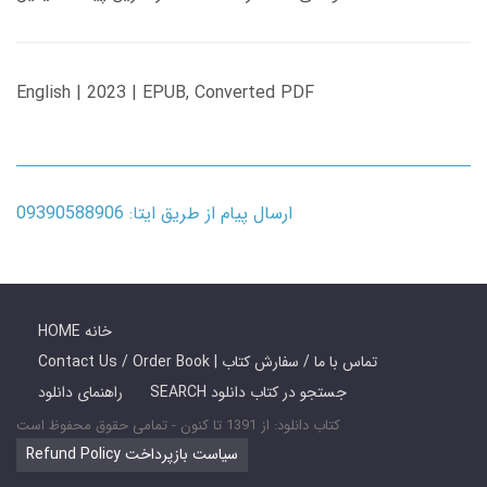
English | 2023 | EPUB, Converted PDF
ارسال پیام از طریق ایتا: 09390588906
HOME خانه
Contact Us / Order Book | تماس با ما / سفارش کتاب
SEARCH جستجو در کتاب دانلود
راهنمای دانلود
کتاب دانلود: از 1391 تا کنون - تمامی حقوق محفوظ است
Refund Policy سیاست بازپرداخت