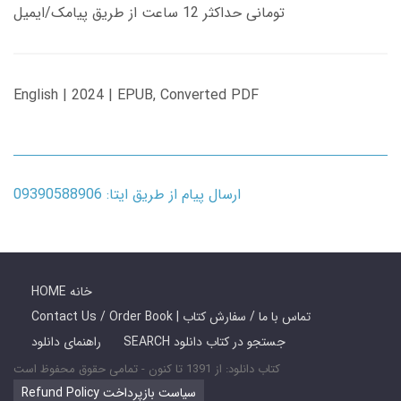
تومانی حداکثر 12 ساعت از طریق پیامک/ایمیل
English | 2024 | EPUB, Converted PDF
ارسال پیام از طریق ایتا: 09390588906
HOME خانه
Contact Us / Order Book | تماس با ما / سفارش کتاب
SEARCH جستجو در کتاب دانلود
راهنمای دانلود
کتاب دانلود: از 1391 تا کنون - تمامی حقوق محفوظ است
Refund Policy سیاست بازپرداخت