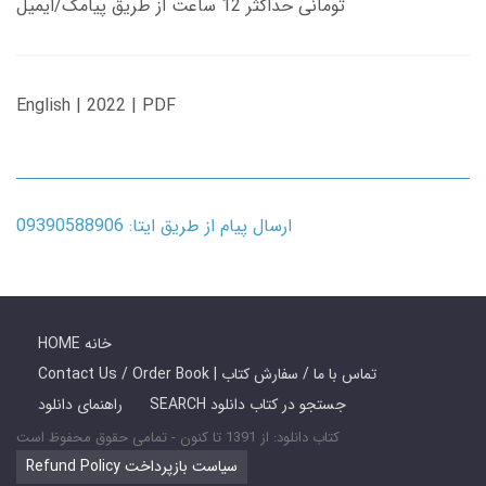
تومانی حداکثر 12 ساعت از طریق پیامک/ایمیل
English | 2022 | PDF
ارسال پیام از طریق ایتا: 09390588906
HOME خانه
Contact Us / Order Book | تماس با ما / سفارش کتاب
SEARCH جستجو در کتاب دانلود
راهنمای دانلود
کتاب دانلود: از 1391 تا کنون - تمامی حقوق محفوظ است
Refund Policy سیاست بازپرداخت