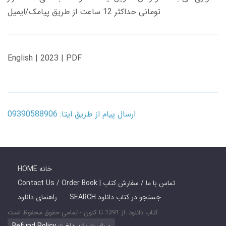
تومانی حداکثر 12 ساعت از طریق پیامک/ایمیل
English | 2023 | PDF
ارسال پیام از طریق ایتا: 09390588906
HOME خانه
Contact Us / Order Book | تماس با ما / سفارش کتاب
SEARCH جستجو در کتاب دانلود
راهنمای دانلود
کتاب دانلود: از 1391 تا کنون - تمامی حقوق محفوظ است