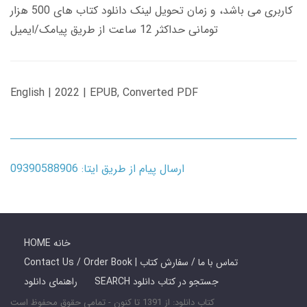
کاربری می باشد، و زمان تحویل لینک دانلود کتاب های 500 هزار
تومانی حداکثر 12 ساعت از طریق پیامک/ایمیل
English | 2022 | EPUB, Converted PDF
ارسال پیام از طریق ایتا: 09390588906
HOME خانه
Contact Us / Order Book | تماس با ما / سفارش کتاب
SEARCH جستجو در کتاب دانلود
راهنمای دانلود
کتاب دانلود: از 1391 تا کنون - تمامی حقوق محفوظ است