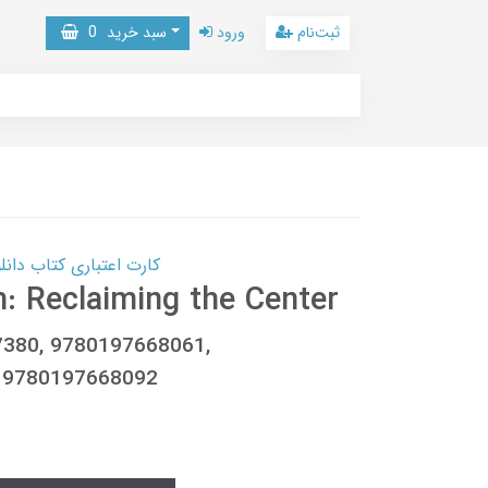
ثبت‌نام
ورود
سبد خرید
0
کارت اعتباری کتاب دانلود با 10,000,000 اعتبار دانلود کتا
: Reclaiming the Center
7380, 9780197668061,
 9780197668092