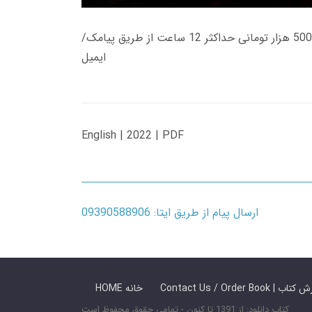
زمان تحویل کتاب های 600 هزار تومانی دانلود فوری از حساب کاربری می باشد، و زمان تحویل لینک دانلود کتاب های 500 هزار تومانی حداکثر 12 ساعت از طریق پیامک/
ایمیل
English | 2022 | PDF
ارسال پیام از طریق ایتا: 09390588906
 ما / سفارش کتاب
HOME خانه
کتاب دانلود: از 1391 تا کنون - تمامی حقوق محفوظ است