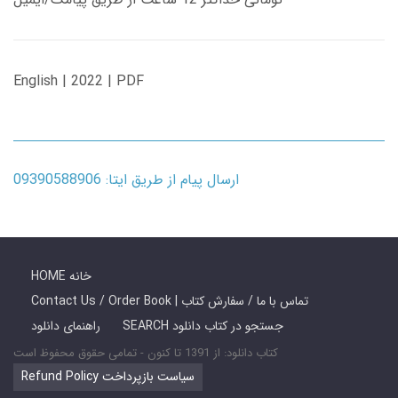
English | 2022 | PDF
ارسال پیام از طریق ایتا: 09390588906
HOME خانه
Contact Us / Order Book | تماس با ما / سفارش کتاب
SEARCH جستجو در کتاب دانلود
راهنمای دانلود
کتاب دانلود: از 1391 تا کنون - تمامی حقوق محفوظ است
Refund Policy سیاست بازپرداخت