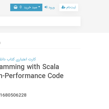
ثبت‌نام
ورود
سبد خرید
0
M
کارت اعتباری کتاب دانلود با 10,000,000 اعتبار دانلود کتا
amming with Scala
gh-Performance Code
781680506228