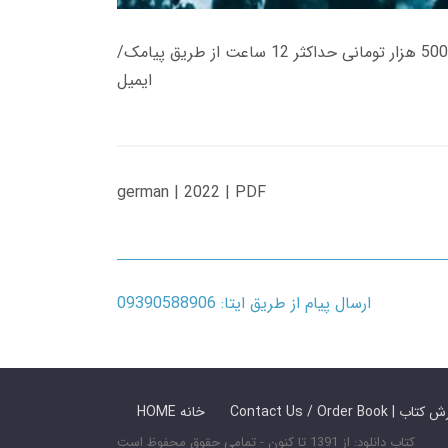
زمان تحویل کتاب های 600 هزار تومانی دانلود فوری از حساب کاربری می باشد، و زمان تحویل لینک دانلود کتاب های 500 هزار تومانی حداکثر 12 ساعت از طریق پیامک/
ایمیل
german | 2022 | PDF
ارسال پیام از طریق ایتا: 09390588906
 ما / سفارش کتاب
HOME خانه
کتاب دانلود: از 1391 تا کنون - تمامی حقوق محفوظ است