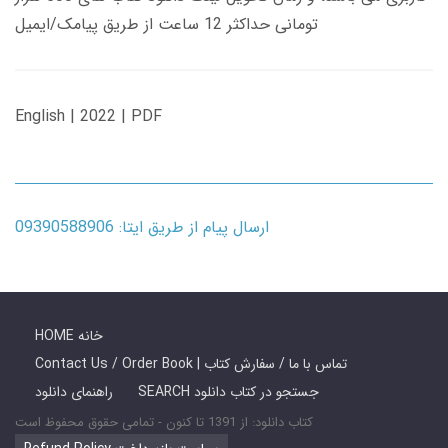
تومانی حداکثر 12 ساعت از طریق پیامک/ایمیل
English | 2022 | PDF
ارسال پیام از طریق ایتا: 09390588906
HOME خانه
Contact Us / Order Book | تماس با ما / سفارش کتاب
SEARCH جستجو در کتاب دانلود
راهنمای دانلود
کتاب دانلود: از 1391 تا کنون - تمامی حقوق محفوظ است