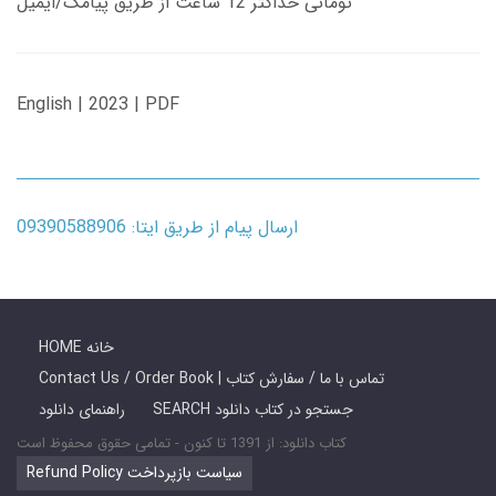
تومانی حداکثر 12 ساعت از طریق پیامک/ایمیل
English | 2023 | PDF
ارسال پیام از طریق ایتا: 09390588906
HOME خانه
Contact Us / Order Book | تماس با ما / سفارش کتاب
SEARCH جستجو در کتاب دانلود
راهنمای دانلود
کتاب دانلود: از 1391 تا کنون - تمامی حقوق محفوظ است
Refund Policy سیاست بازپرداخت