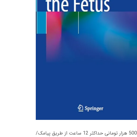
زمان تحویل کتاب های 600 هزار تومانی دانلود فوری از حساب کاربری می باشد، و زمان تحویل لینک دانلود کتاب های 500 هزار تومانی حداکثر 12 ساعت از طریق پیامک/