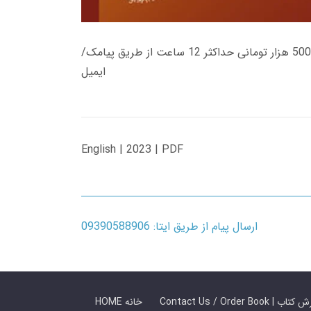
زمان تحویل کتاب های 600 هزار تومانی دانلود فوری از حساب کاربری می باشد، و زمان تحویل لینک دانلود کتاب های 500 هزار تومانی حداکثر 12 ساعت از طریق پیامک/
ایمیل
English | 2023 | PDF
ارسال پیام از طریق ایتا: 09390588906
 ما / سفارش کتاب
HOME خانه