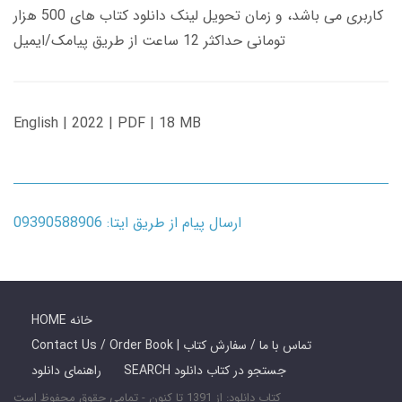
کاربری می باشد، و زمان تحویل لینک دانلود کتاب های 500 هزار
تومانی حداکثر 12 ساعت از طریق پیامک/ایمیل
English | 2022 | PDF | 18 MB
ارسال پیام از طریق ایتا: 09390588906
HOME خانه
Contact Us / Order Book | تماس با ما / سفارش کتاب
SEARCH جستجو در کتاب دانلود
راهنمای دانلود
کتاب دانلود: از 1391 تا کنون - تمامی حقوق محفوظ است