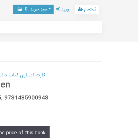
ثبت‌نام
ورود
سبد خرید
0
کارت اعتباری کتاب دانلود با 10,000,000 اعتبار دانلود کتا
hen
5, 9781485900948
he price of this book