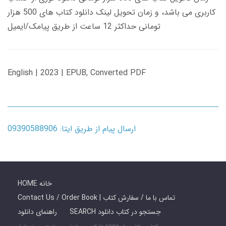
کاربری می باشد، و زمان تحویل لینک دانلود کتاب های 500 هزار
تومانی حداکثر 12 ساعت از طریق پیامک/ایمیل
English | 2023 | EPUB, Converted PDF
ارسال پیام از طریق ایتا: 09390588906
HOME خانه
Contact Us / Order Book | تماس با ما / سفارش کتاب
SEARCH جستجو در کتاب دانلود
راهنمای دانلود