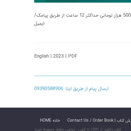
زمان تحویل کتاب های 600 هزار تومانی دانلود فوری از حساب کاربری می باشد، و زمان تحویل لینک دانلود کتاب های 500 هزار تومانی حداکثر 12 ساعت از طریق پیامک/
ایمیل
English | 2023 | PDF
ارسال پیام از طریق ایتا: 09390588906
 ما / سفارش کتاب
HOME خانه
کتاب دانلود: از 1391 تا کنون - تمامی حقوق محفوظ است