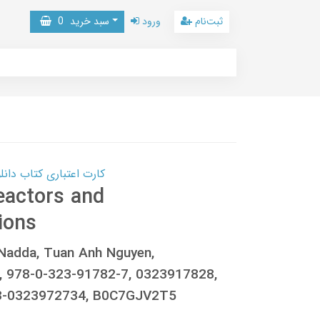
ثبت‌نام
ورود
سبد خرید
0
کارت اعتباری کتاب دانلود با 10,000,000 اعتبار دانلود کتا
eactors and
ions
 Nadda, Tuan Anh Nguyen,
 978-0-323-91782-7, 0323917828,
8-0323972734, B0C7GJV2T5