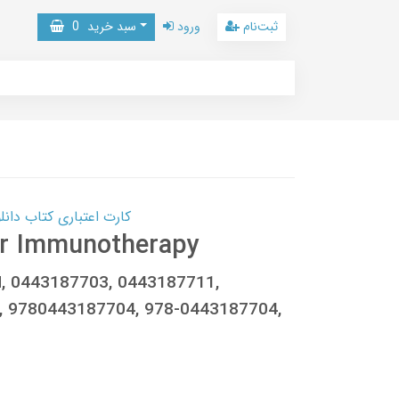
ثبت‌نام
ورود
سبد خرید
0
کارت اعتباری کتاب دانلود با 10,000,000 اعتبار دانلود کتا
er Immunotherapy
H, 0443187703, 0443187711,
, 9780443187704, 978-0443187704,