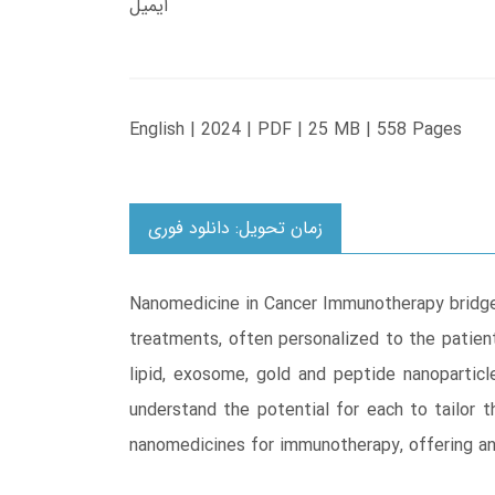
ایمیل
English | 2024 | PDF | 25 MB | 558 Pages
زمان تحویل: دانلود فوری
Nanomedicine in Cancer Immunotherapy bridges
treatments, often personalized to the patien
lipid, exosome, gold and peptide nanoparticl
understand the potential for each to tailor t
nanomedicines for immunotherapy, offering an 