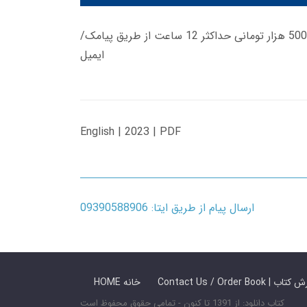
زمان تحویل کتاب های 600 هزار تومانی دانلود فوری از حساب کاربری می باشد، و زمان تحویل لینک دانلود کتاب های 500 هزار تومانی حداکثر 12 ساعت از طریق پیامک/
ایمیل
English | 2023 | PDF
ارسال پیام از طریق ایتا: 09390588906
 ما / سفارش کتاب
HOME خانه
کتاب دانلود: از 1391 تا کنون - تمامی حقوق محفوظ است