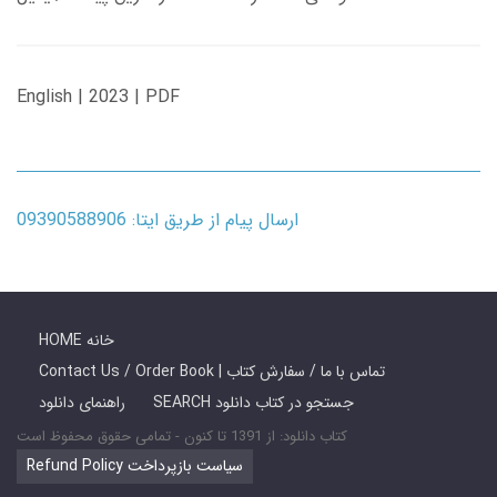
English | 2023 | PDF
ارسال پیام از طریق ایتا: 09390588906
HOME خانه
Contact Us / Order Book | تماس با ما / سفارش کتاب
SEARCH جستجو در کتاب دانلود
راهنمای دانلود
کتاب دانلود: از 1391 تا کنون - تمامی حقوق محفوظ است
Refund Policy سیاست بازپرداخت