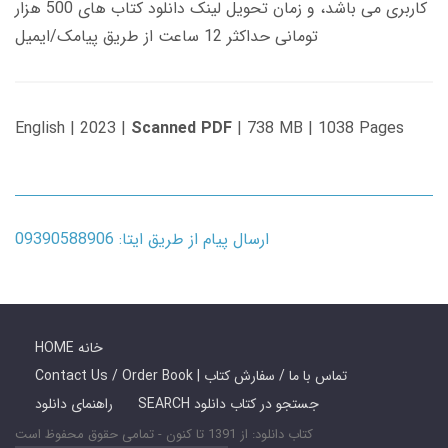
کاربری می باشد، و زمان تحویل لینک دانلود کتاب های 500 هزار
تومانی حداکثر 12 ساعت از طریق پیامک/ایمیل
English | 2023 |
Scanned PDF
| 738 MB | 1038 Pages
ارسال پیام از طریق ایتا: 09390588906
HOME خانه
Contact Us / Order Book | تماس با ما / سفارش کتاب
SEARCH جستجو در کتاب دانلود
راهنمای دانلود
کتاب دانلود: از 1391 تا کنون - تمامی حقوق محفوظ است