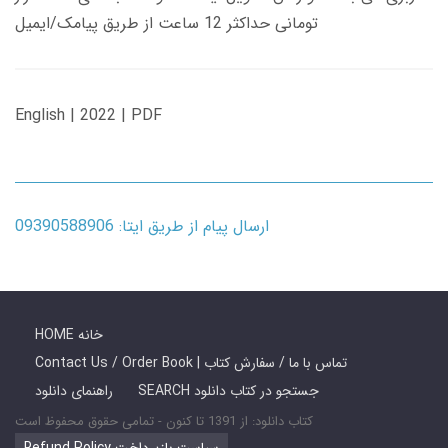
تومانی حداکثر 12 ساعت از طریق پیامک/ایمیل
English | 2022 | PDF
ارسال پیام از طریق ایتا: 09390588906
HOME خانه
Contact Us / Order Book | تماس با ما / سفارش کتاب
SEARCH جستجو در کتاب دانلود
راهنمای دانلود
کتاب دانلود: از 1391 تا کنون - تمامی حقوق محفوظ است