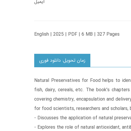
ایمیل
English | 2025 | PDF | 6 MB | 327 Pages
زمان تحویل: دانلود فوری
Natural Preservatives for Food helps to ident
fish, dairy, cereals, etc. The book's chapter
covering chemistry, encapsulation and deliver
for food scientists, researchers and scholars, 
- Discusses the application of natural preserv
- Explores the role of natural antioxidant, ant