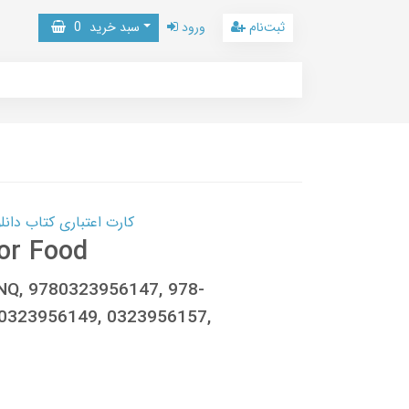
ثبت‌نام
ورود
سبد خرید
0
کارت اعتباری کتاب دانلود با 10,000,000 اعتبار دانلود کتا
for Food
Q, 9780323956147, 978-
 0323956149, 0323956157,