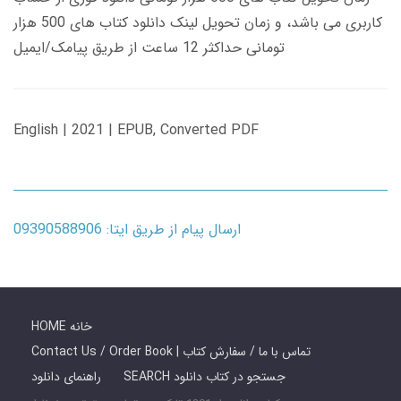
کاربری می باشد، و زمان تحویل لینک دانلود کتاب های 500 هزار
تومانی حداکثر 12 ساعت از طریق پیامک/ایمیل
English | 2021 | EPUB, Converted PDF
ارسال پیام از طریق ایتا: 09390588906
HOME خانه
Contact Us / Order Book | تماس با ما / سفارش کتاب
SEARCH جستجو در کتاب دانلود
راهنمای دانلود