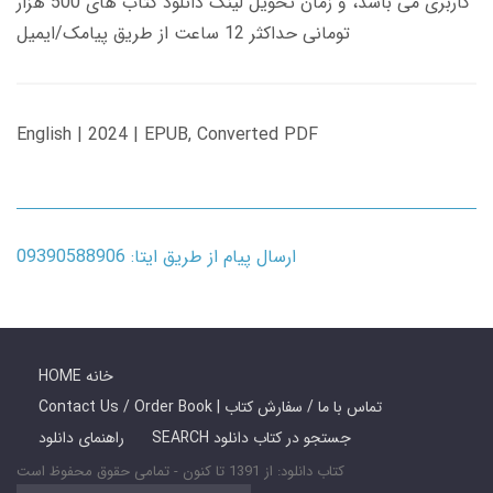
کاربری می باشد، و زمان تحویل لینک دانلود کتاب های 500 هزار
تومانی حداکثر 12 ساعت از طریق پیامک/ایمیل
English | 2024 | EPUB, Converted PDF
ارسال پیام از طریق ایتا: 09390588906
HOME خانه
Contact Us / Order Book | تماس با ما / سفارش کتاب
SEARCH جستجو در کتاب دانلود
راهنمای دانلود
کتاب دانلود: از 1391 تا کنون - تمامی حقوق محفوظ است