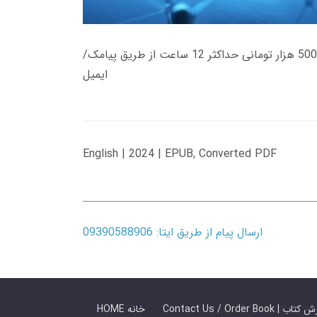
زمان تحویل کتاب های 600 هزار تومانی دانلود فوری از حساب کاربری می باشد، و زمان تحویل لینک دانلود کتاب های 500 هزار تومانی حداکثر 12 ساعت از طریق پیامک/
ایمیل
English | 2024 | EPUB, Converted PDF
ارسال پیام از طریق ایتا: 09390588906
 ما / سفارش کتاب
HOME خانه