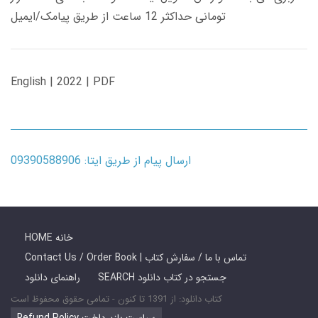
تومانی حداکثر 12 ساعت از طریق پیامک/ایمیل
English | 2022 | PDF
ارسال پیام از طریق ایتا: 09390588906
HOME خانه
Contact Us / Order Book | تماس با ما / سفارش کتاب
SEARCH جستجو در کتاب دانلود
راهنمای دانلود
کتاب دانلود: از 1391 تا کنون - تمامی حقوق محفوظ است