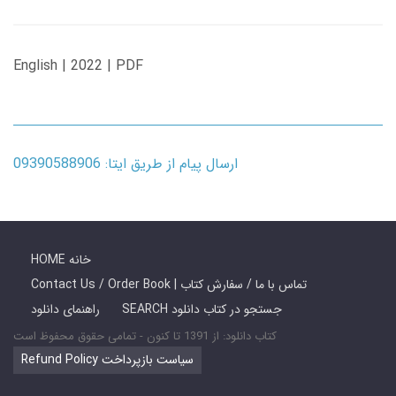
English | 2022 | PDF
ارسال پیام از طریق ایتا: 09390588906
HOME خانه
Contact Us / Order Book | تماس با ما / سفارش کتاب
SEARCH جستجو در کتاب دانلود
راهنمای دانلود
کتاب دانلود: از 1391 تا کنون - تمامی حقوق محفوظ است
Refund Policy سیاست بازپرداخت