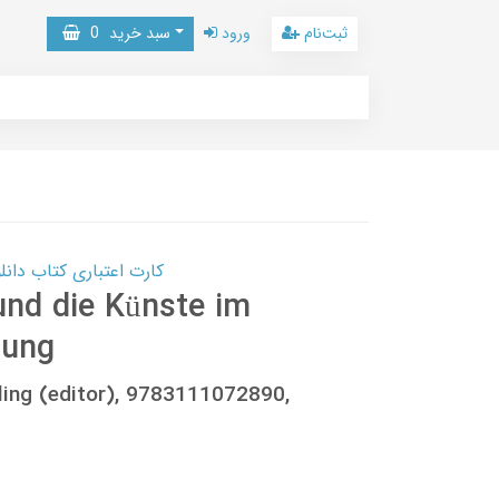
ثبت‌نام
ورود
سبد خرید
0
کارت اعتباری کتاب دانلود با 10,000,000 اعتبار دانلود کتا
und die Künste im
erung
ling (editor), 9783111072890,