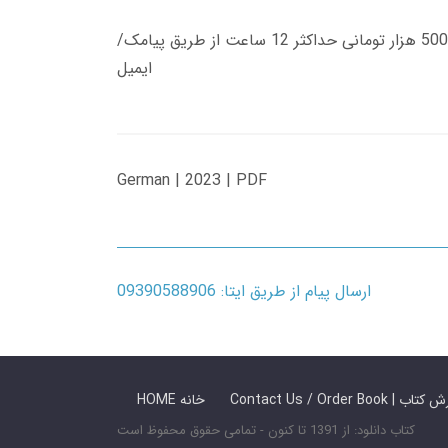
زمان تحویل کتاب های 600 هزار تومانی دانلود فوری از حساب کاربری می باشد، و زمان تحویل لینک دانلود کتاب های 500 هزار تومانی حداکثر 12 ساعت از طریق پیامک/
ایمیل
German | 2023 | PDF
ارسال پیام از طریق ایتا: 09390588906
 ما / سفارش کتاب
HOME خانه
کتاب دانلود: از 1391 تا کنون - تمامی حقوق محفوظ است