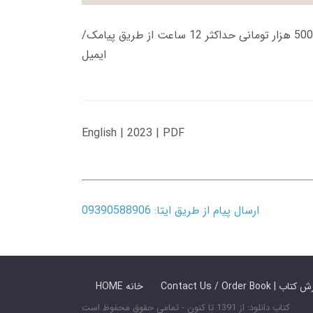
زمان تحویل کتاب های 600 هزار تومانی دانلود فوری از حساب کاربری می باشد، و زمان تحویل لینک دانلود کتاب های 500 هزار تومانی حداکثر 12 ساعت از طریق پیامک/
ایمیل
English | 2023 | PDF
ارسال پیام از طریق ایتا: 09390588906
 ما / سفارش کتاب
HOME خانه
کتاب دانلود: از 1391 تا کنون - تمامی حقوق محفوظ است