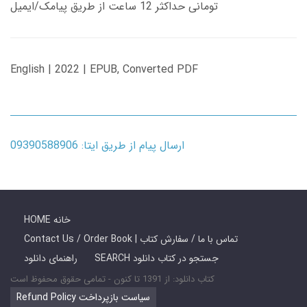
تومانی حداکثر 12 ساعت از طریق پیامک/ایمیل
English | 2022 | EPUB, Converted PDF
ارسال پیام از طریق ایتا: 09390588906
HOME خانه
Contact Us / Order Book | تماس با ما / سفارش کتاب
SEARCH جستجو در کتاب دانلود
راهنمای دانلود
کتاب دانلود: از 1391 تا کنون - تمامی حقوق محفوظ است
Refund Policy سیاست بازپرداخت