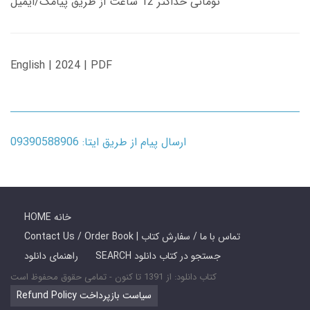
تومانی حداکثر 12 ساعت از طریق پیامک/ایمیل
English | 2024 | PDF
ارسال پیام از طریق ایتا: 09390588906
HOME خانه
Contact Us / Order Book | تماس با ما / سفارش کتاب
SEARCH جستجو در کتاب دانلود
راهنمای دانلود
کتاب دانلود: از 1391 تا کنون - تمامی حقوق محفوظ است
Refund Policy سیاست بازپرداخت