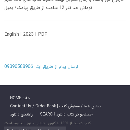
تومانی حداکثر 12 ساعت از طریق پیامک/ایمیل
English | 2023 | PDF
ارسال پیام از طریق ایتا: 09390588906
HOME خانه
Contact Us / Order Book | تماس با ما / سفارش کتاب
SEARCH جستجو در کتاب دانلود
راهنمای دانلود
کتاب دانلود: از 1391 تا کنون - تمامی حقوق محفوظ است