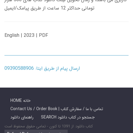
تومانی حداکثر 12 ساعت از طریق پیامک/ایمیل
English | 2023 | PDF
ارسال پیام از طریق ایتا: 09390588906
HOME خانه
Contact Us / Order Book | تماس با ما / سفارش کتاب
SEARCH جستجو در کتاب دانلود
راهنمای دانلود
کتاب دانلود: از 1391 تا کنون - تمامی حقوق محفوظ است