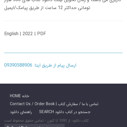
تومانی حداکثر 12 ساعت از طریق پیامک/ایمیل
English | 2022 | PDF
ارسال پیام از طریق ایتا: 09390588906
HOME خانه
Contact Us / Order Book | تماس با ما / سفارش کتاب
SEARCH جستجو در کتاب دانلود
راهنمای دانلود
کتاب دانلود: از 1391 تا کنون - تمامی حقوق محفوظ است