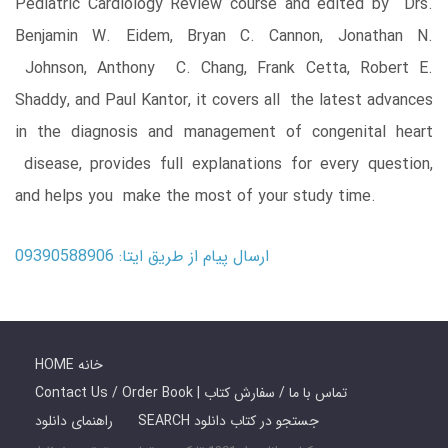
Pediatric Cardiology Review course and edited by Drs.
Benjamin W. Eidem, Bryan C. Cannon, Jonathan N.
Johnson, Anthony C. Chang, Frank Cetta, Robert E.
Shaddy, and Paul Kantor, it covers all the latest advances
in the diagnosis and management of congenital heart
disease, provides full explanations for every question,
and helps you make the most of your study time.
ارسال پیام از طریق ایتا: 09390588906
HOME خانه
Contact Us / Order Book | تماس با ما / سفارش کتاب
SEARCH جستجو در کتاب دانلود
راهنمای دانلود