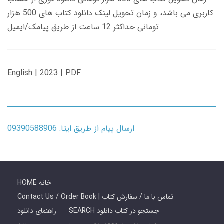
کاربری می باشد، و زمان تحویل لینک دانلود کتاب های 500 هزار
تومانی حداکثر 12 ساعت از طریق پیامک/ایمیل
English | 2023 | PDF
ارسال پیام از طریق ایتا: 09390588906
HOME خانه
Contact Us / Order Book | تماس با ما / سفارش کتاب
SEARCH جستجو در کتاب دانلود
راهنمای دانلود