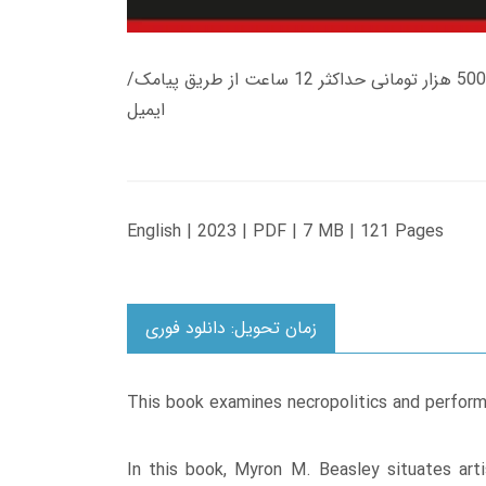
زمان تحویل کتاب های 600 هزار تومانی دانلود فوری از حساب کاربری می باشد، و زمان تحویل لینک دانلود کتاب های 500 هزار تومانی حداکثر 12 ساعت از طریق پیامک/
ایمیل
English | 2023 | PDF | 7 MB | 121 Pages
زمان تحویل: دانلود فوری
This book examines necropolitics and performa
In this book, Myron M. Beasley situates arti