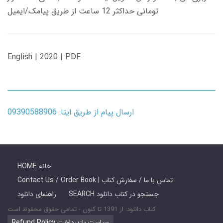
تومانی حداکثر 12 ساعت از طریق پیامک/ایمیل
English | 2020 | PDF
ارسال پیام از طریق ایتا: 09390588906
HOME خانه
Contact Us / Order Book | تماس با ما / سفارش کتاب
SEARCH جستجو در کتاب دانلود
راهنمای دانلود
کتاب دانلود: از 1391 تا کنون - تمامی حقوق محفوظ است
Refund Policy سیاست بازپرداخت