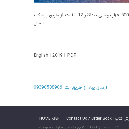
زمان تحویل کتاب های 600 هزار تومانی دانلود فوری از حساب کاربری می باشد، و زمان تحویل لینک دانلود کتاب های 500 هزار تومانی حداکثر 12 ساعت از طریق پیامک/
ایمیل
English | 2019 | PDF
ارسال پیام از طریق ایتا: 09390588906
 ما / سفارش کتاب
HOME خانه
کتاب دانلود: از 1391 تا کنون - تمامی حقوق محفوظ است