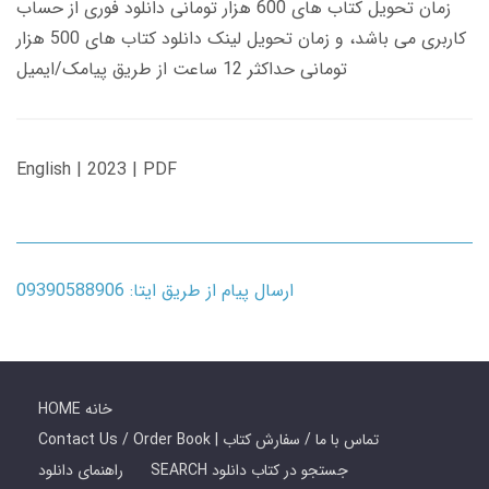
زمان تحویل کتاب های 600 هزار تومانی دانلود فوری از حساب
کاربری می باشد، و زمان تحویل لینک دانلود کتاب های 500 هزار
تومانی حداکثر 12 ساعت از طریق پیامک/ایمیل
English | 2023 | PDF
ارسال پیام از طریق ایتا: 09390588906
HOME خانه
Contact Us / Order Book | تماس با ما / سفارش کتاب
SEARCH جستجو در کتاب دانلود
راهنمای دانلود