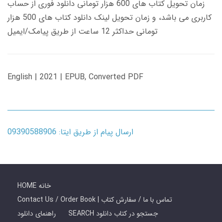
زمان تحویل کتاب های 600 هزار تومانی دانلود فوری از حساب
کاربری می باشد، و زمان تحویل لینک دانلود کتاب های 500 هزار
تومانی حداکثر 12 ساعت از طریق پیامک/ایمیل
English | 2021 | EPUB, Converted PDF
ارسال پیام از طریق ایتا: 09390588906
HOME خانه
Contact Us / Order Book | تماس با ما / سفارش کتاب
SEARCH جستجو در کتاب دانلود
راهنمای دانلود