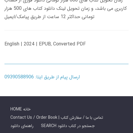
زمان تحویل کتاب های 600 هزار تومانی دانلود فوری از حساب
کاربری می باشد، و زمان تحویل لینک دانلود کتاب های 500 هزار
تومانی حداکثر 12 ساعت از طریق پیامک/ایمیل
English | 2024 | EPUB, Converted PDF
ارسال پیام از طریق ایتا: 09390588906
HOME خانه
Contact Us / Order Book | تماس با ما / سفارش کتاب
SEARCH جستجو در کتاب دانلود
راهنمای دانلود