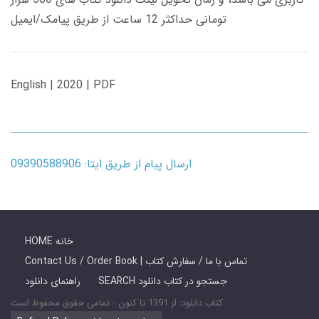
تومانی حداکثر 12 ساعت از طریق پیامک/ایمیل
English | 2020 | PDF
ارسال پیام از طریق ایتا: 09390588906
HOME خانه
Contact Us / Order Book | تماس با ما / سفارش کتاب
SEARCH جستجو در کتاب دانلود
راهنمای دانلود
کتاب دانلود: از 1391 تا کنون - تمامی حقوق محفوظ است