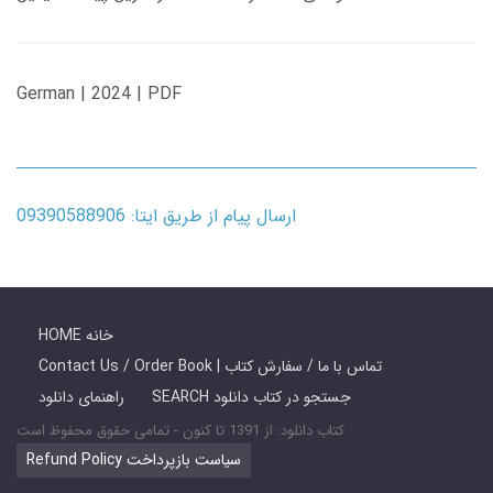
German | 2024 | PDF
ارسال پیام از طریق ایتا: 09390588906
HOME خانه
Contact Us / Order Book | تماس با ما / سفارش کتاب
SEARCH جستجو در کتاب دانلود
راهنمای دانلود
کتاب دانلود: از 1391 تا کنون - تمامی حقوق محفوظ است
Refund Policy سیاست بازپرداخت