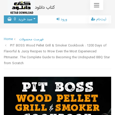
کتاب دانلود
ثبت‌نام
ورود
سبد خرید
0
Home
فهرست محصولات
PIT BOSS Wood Pellet Grill & Smoker Cookbook : 1200 Days of
Flavorful & Juicy Recipes to Wow Even the Most Experienced
Pitmaster. The Complete Guide to Becoming the Undisputed BBQ Star
from Scratch